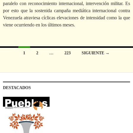
paralelo con reconocimiento internacional, intervención militar. Es
por esto que la sostenida campaña mediática internacional contra
Venezuela atraviesa cíclicas elevaciones de intensidad como la que
viene ocurriendo en los últimos meses.
1
2
…
223
SIGUIENTE →
Ir
a
las
DESTACADOS
entradas