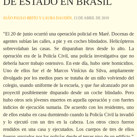
DE ESTADO EN BRASIL
JOÃO PAULO BRITO Y LAURA DAUDÉN,
13 DE ABRIL DE 2019
"El 20 de junio ocurrió una operación policial en Maré. Docenas de
agentes subían las calles, a pie y en coches blindados. Helicópteros
sobrevolaban las casas. Se disparaban tiros desde lo alto. La
operación era de la Policía Civil, una policía investigativa que no
debería hacer trabajo ostensivo. En este día, hubo siete homicidios.
Uno de ellos fue el de Marcos Vinícius da Silva, ampliamente
divulgado por los medios pues se trataba de un niño volviendo del
colegio, usando uniforme de la escuela, y que fue alcanzado por un
proyectil posiblemente disparado desde un coche blindado. Pero
hubo otros seis jóvenes muertos en aquella operación y con fuertes
indicios de ejecución sumaria. De acuerdo con los residentes, uno
de ellos estaba en casa durmiendo cuando la Policía Civil la invadió
y lo ejecutó con un tiro en la cabeza. Los otros cinco fueron
rendidos en una casa y ejecutados. Los cuerpos de tres de ellos
fueron arrojados por los policías desde el tercer piso de un edificio.”