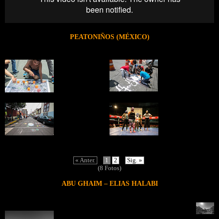
PEATONIÑOS (MÉXICO)
« Anter.
1
2
Sig. »
(8 Fotos)
ABU GHAIM – ELIAS HALABI