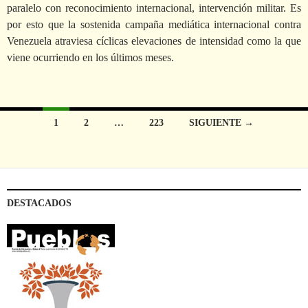
paralelo con reconocimiento internacional, intervención militar. Es
por esto que la sostenida campaña mediática internacional contra
Venezuela atraviesa cíclicas elevaciones de intensidad como la que
viene ocurriendo en los últimos meses.
1
2
…
223
SIGUIENTE →
Ir
a
las
DESTACADOS
entradas