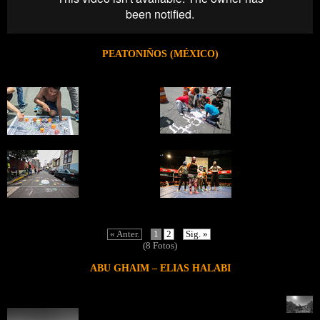
PEATONIÑOS (MÉXICO)
« Anter.
1
2
Sig. »
(8 Fotos)
ABU GHAIM – ELIAS HALABI