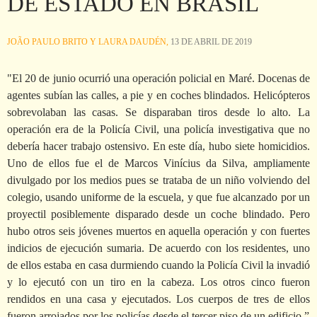
DE ESTADO EN BRASIL
JOÃO PAULO BRITO Y LAURA DAUDÉN,
13 DE ABRIL DE 2019
"El 20 de junio ocurrió una operación policial en Maré. Docenas de
agentes subían las calles, a pie y en coches blindados. Helicópteros
sobrevolaban las casas. Se disparaban tiros desde lo alto. La
operación era de la Policía Civil, una policía investigativa que no
debería hacer trabajo ostensivo. En este día, hubo siete homicidios.
Uno de ellos fue el de Marcos Vinícius da Silva, ampliamente
divulgado por los medios pues se trataba de un niño volviendo del
colegio, usando uniforme de la escuela, y que fue alcanzado por un
proyectil posiblemente disparado desde un coche blindado. Pero
hubo otros seis jóvenes muertos en aquella operación y con fuertes
indicios de ejecución sumaria. De acuerdo con los residentes, uno
de ellos estaba en casa durmiendo cuando la Policía Civil la invadió
y lo ejecutó con un tiro en la cabeza. Los otros cinco fueron
rendidos en una casa y ejecutados. Los cuerpos de tres de ellos
fueron arrojados por los policías desde el tercer piso de un edificio.”