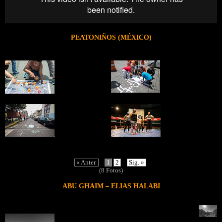
PEATONIÑOS (MÉXICO)
« Anter.
1
2
Sig. »
(8 Fotos)
ABU GHAIM – ELIAS HALABI