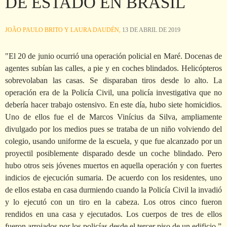
DE ESTADO EN BRASIL
JOÃO PAULO BRITO Y LAURA DAUDÉN,
13 DE ABRIL DE 2019
"El 20 de junio ocurrió una operación policial en Maré. Docenas de
agentes subían las calles, a pie y en coches blindados. Helicópteros
sobrevolaban las casas. Se disparaban tiros desde lo alto. La
operación era de la Policía Civil, una policía investigativa que no
debería hacer trabajo ostensivo. En este día, hubo siete homicidios.
Uno de ellos fue el de Marcos Vinícius da Silva, ampliamente
divulgado por los medios pues se trataba de un niño volviendo del
colegio, usando uniforme de la escuela, y que fue alcanzado por un
proyectil posiblemente disparado desde un coche blindado. Pero
hubo otros seis jóvenes muertos en aquella operación y con fuertes
indicios de ejecución sumaria. De acuerdo con los residentes, uno
de ellos estaba en casa durmiendo cuando la Policía Civil la invadió
y lo ejecutó con un tiro en la cabeza. Los otros cinco fueron
rendidos en una casa y ejecutados. Los cuerpos de tres de ellos
fueron arrojados por los policías desde el tercer piso de un edificio.”