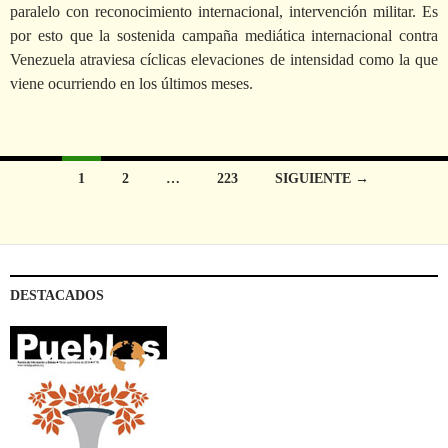
paralelo con reconocimiento internacional, intervención militar. Es
por esto que la sostenida campaña mediática internacional contra
Venezuela atraviesa cíclicas elevaciones de intensidad como la que
viene ocurriendo en los últimos meses.
1
2
…
223
SIGUIENTE →
Ir
a
las
DESTACADOS
entradas